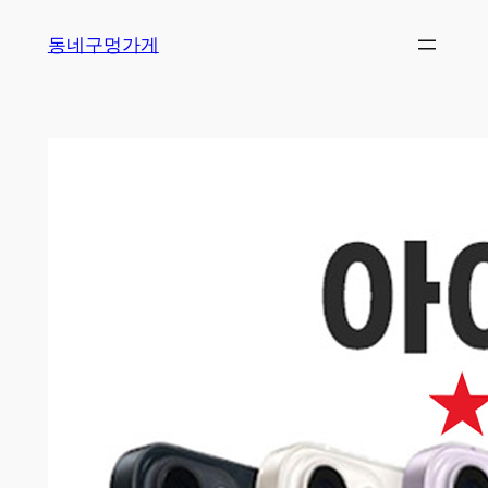
Skip
동네구멍가게
to
content