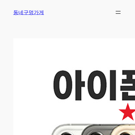
Skip
동네구멍가게
to
content