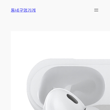
Skip
동네구멍가게
to
content