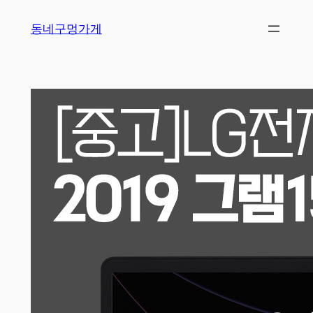
Skip
동네구멍가게
to
content