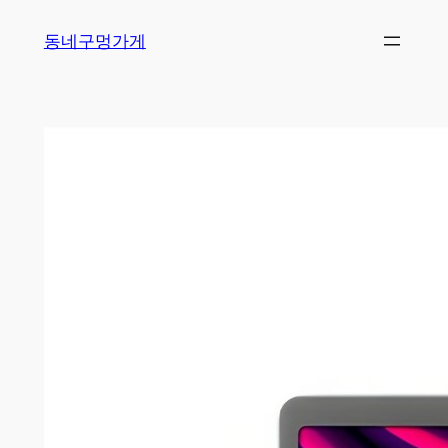
Skip
동네구멍가게
to
content