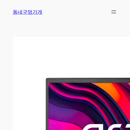
Skip
동네구멍가게
to
content