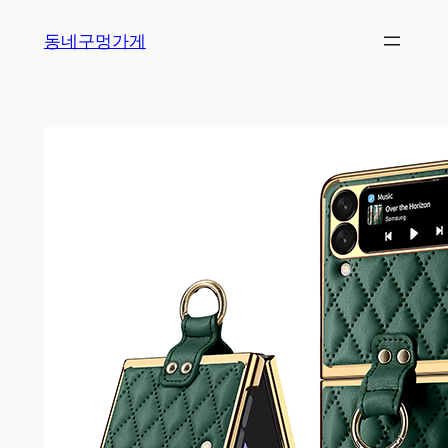
Skip
동네구멍가게
to
content