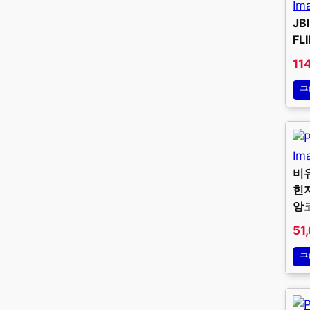
JB
FL
11
구
비
힌지
앙
51
구