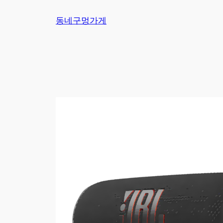
Skip
동네구멍가게
to
content