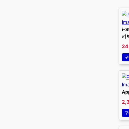
i-
키
24
구
Ap
2,
구