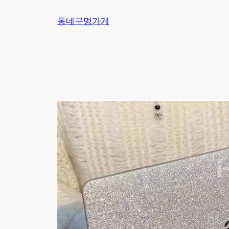
Skip
동네구멍가게
to
content