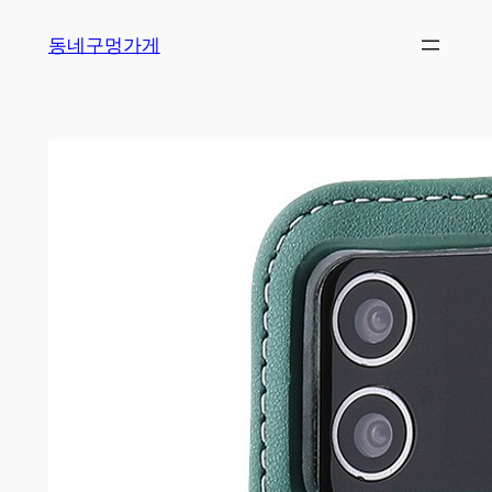
Skip
동네구멍가게
to
content