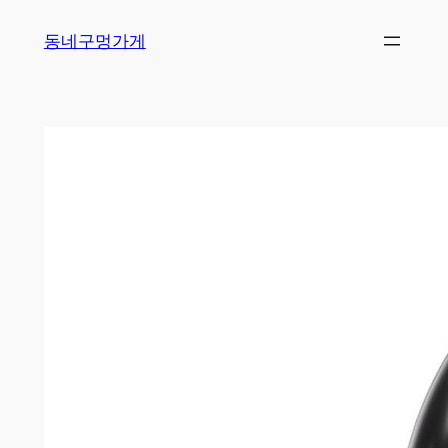
Skip
동네구멍가게
to
content