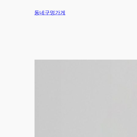
Skip
동네구멍가게
to
content