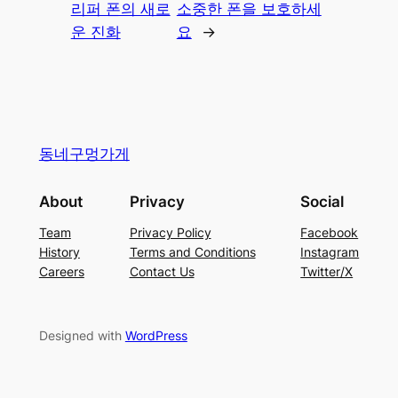
리퍼 폰의 새로
소중한 폰을 보호하세
운 진화
요
→
동네구멍가게
About
Privacy
Social
Team
Privacy Policy
Facebook
History
Terms and Conditions
Instagram
Careers
Contact Us
Twitter/X
Designed with
WordPress