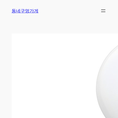
Skip
동네구멍가게
to
content