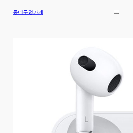
Skip
동네구멍가게
to
content