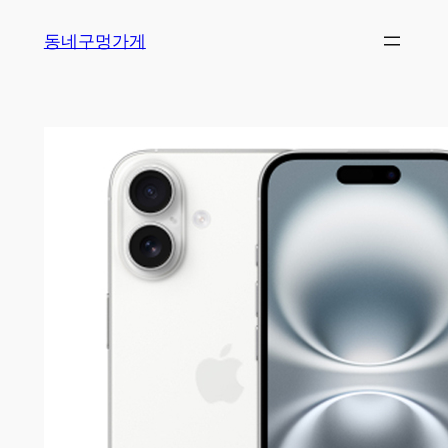
Skip
동네구멍가게
to
content