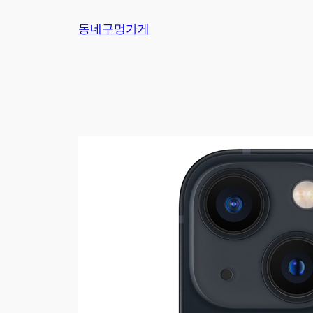
Skip
동네구멍가게
to
content