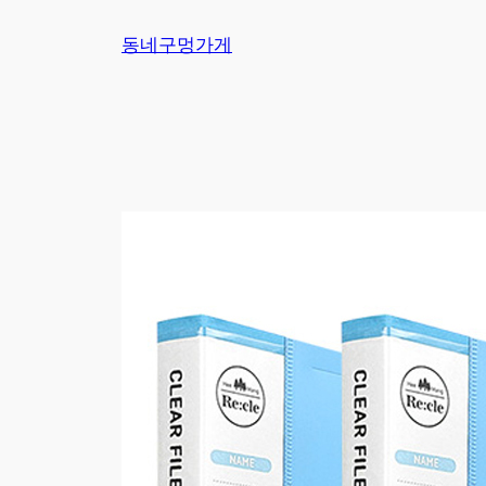
Skip
동네구멍가게
to
content