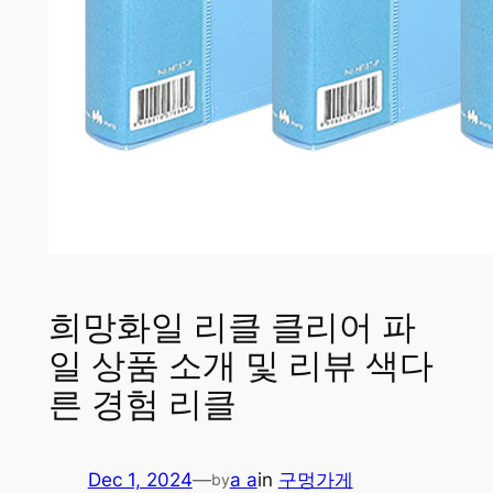
희망화일 리클 클리어 파
일 상품 소개 및 리뷰 색다
른 경험 리클
Dec 1, 2024
—
a a
in
구멍가게
by