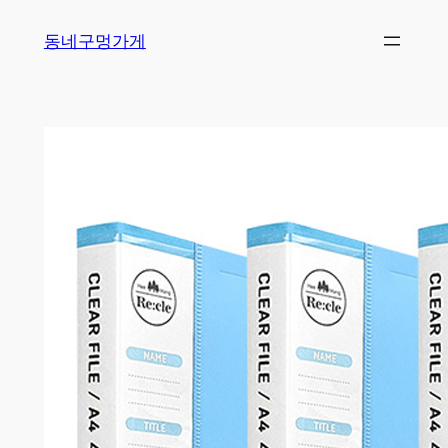
Skip
동네구멍가게
to
content