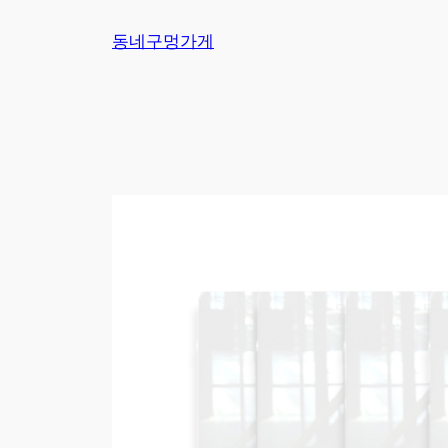
Skip
동네구멍가게
to
content