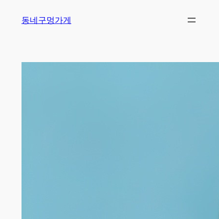
Skip
동네구멍가게
to
content