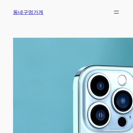
Skip
동네구멍가게
to
content