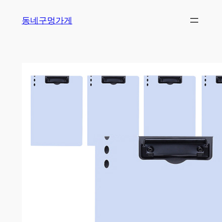
Skip
동네구멍가게
to
content