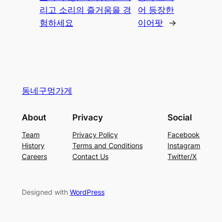
리고 소리의 즐거움을 경
어 등장한
험하세요
이어팟
→
동네구멍가게
About
Privacy
Social
Team
Privacy Policy
Facebook
History
Terms and Conditions
Instagram
Careers
Contact Us
Twitter/X
Designed with
WordPress