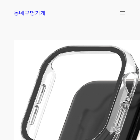
Skip
동네구멍가게
to
content