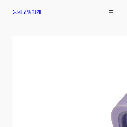
Skip
동네구멍가게
to
content