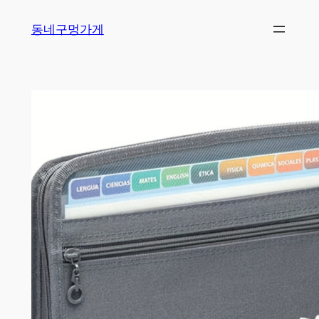
Skip
동네구멍가게
to
content