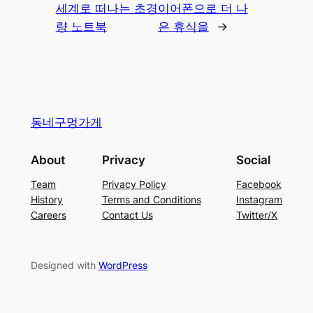
세계로 떠나는 초경
이어폰으로 더 나
량 노트북
은 휴식을
→
동네구멍가게
About
Privacy
Social
Team
Privacy Policy
Facebook
History
Terms and Conditions
Instagram
Careers
Contact Us
Twitter/X
Designed with
WordPress