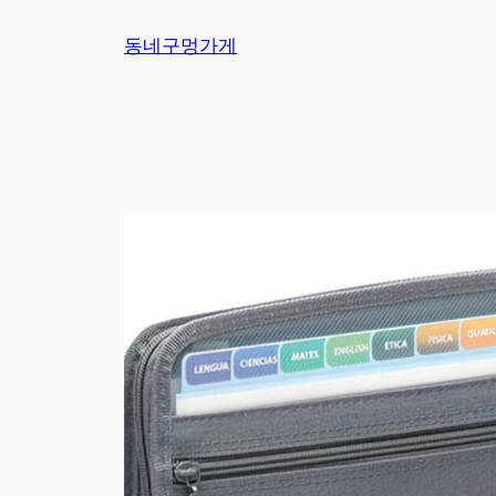
Skip
동네구멍가게
to
content