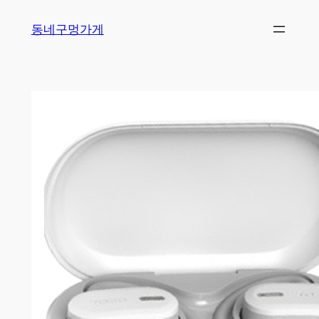
Skip
동네구멍가게
to
content