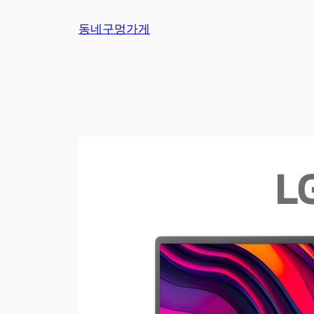
Skip
동네구멍가게
to
content