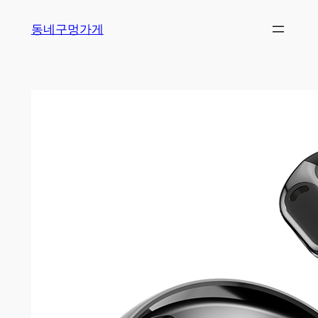
Skip
동네구멍가게
to
content