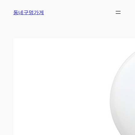
Skip
동네구멍가게
to
content