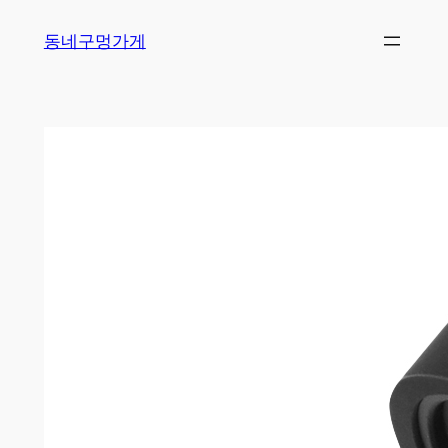
Skip
동네구멍가게
to
content