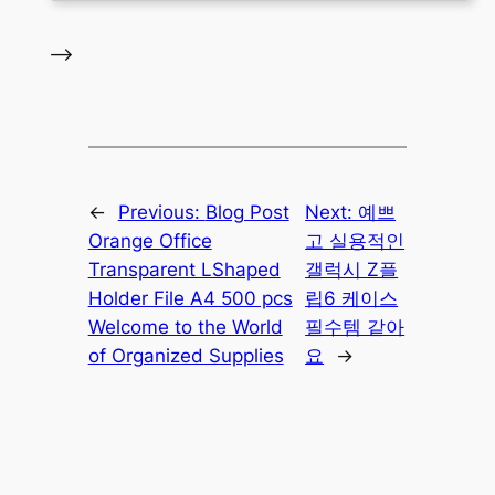
–>
←
Previous:
Blog Post
Next:
예쁘
Orange Office
고 실용적인
Transparent LShaped
갤럭시 Z플
Holder File A4 500 pcs
립6 케이스
Welcome to the World
필수템 같아
of Organized Supplies
요
→