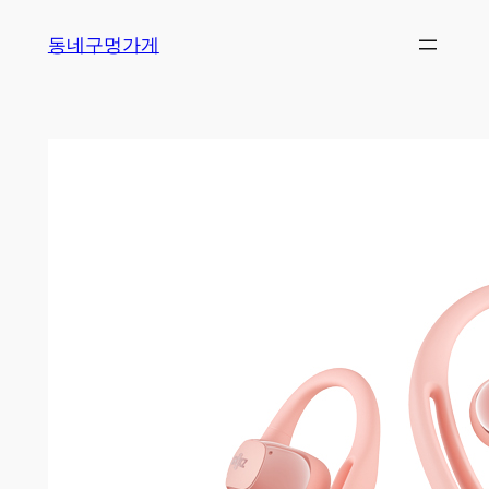
Skip
동네구멍가게
to
content