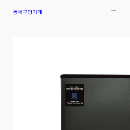
Skip
동네구멍가게
to
content