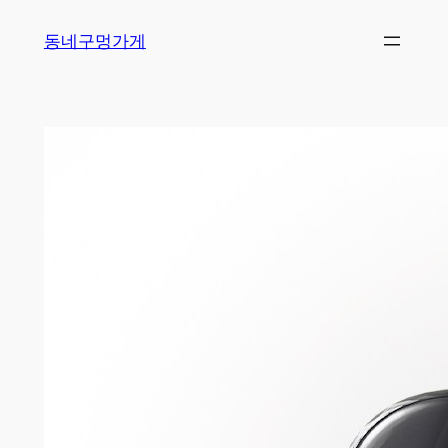
Skip
동네구멍가게
to
content