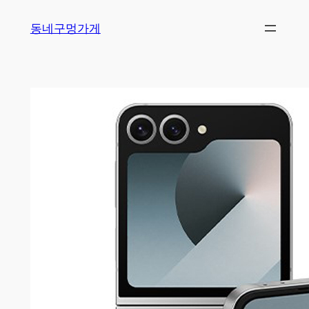
Skip
동네구멍가게
to
content