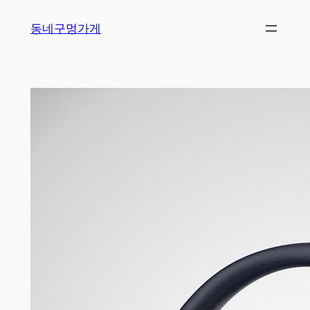
Skip
동네구멍가게
to
content