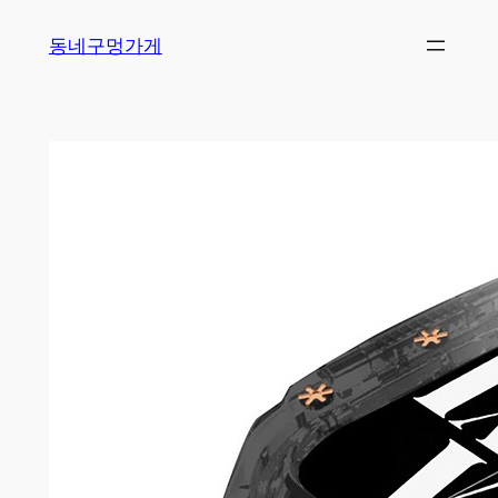
Skip
동네구멍가게
to
content