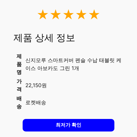
★★★★★
제품 상세 정보
제
신지모루 스마트커버 펜슬 수납 태블릿 케
품
이스 아보카도 그린 1개
명
가
22,150원
격
배
로켓배송
송
최저가 확인