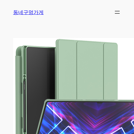
Skip
동네구멍가게
to
content