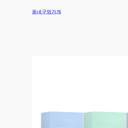
Skip
동네구멍가게
to
content