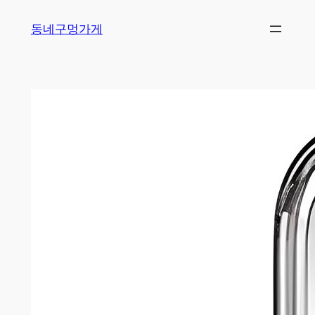
Skip
동네구멍가게
to
content