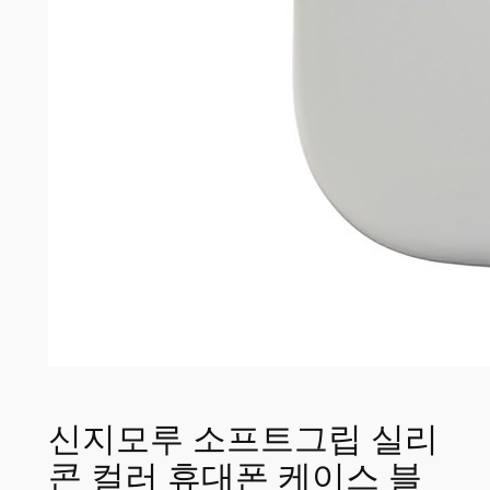
신지모루 소프트그립 실리
콘 컬러 휴대폰 케이스 블