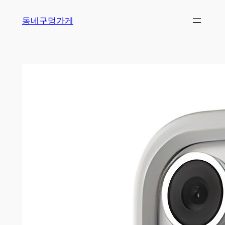
Skip
동네구멍가게
to
content