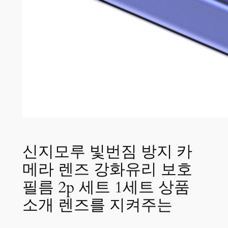
신지모루 빛번짐 방지 카
메라 렌즈 강화유리 보호
필름 2p 세트 1세트 상품
소개 렌즈를 지켜주는