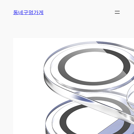
Skip
동네구멍가게
to
content