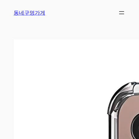
Skip
동네구멍가게
to
content