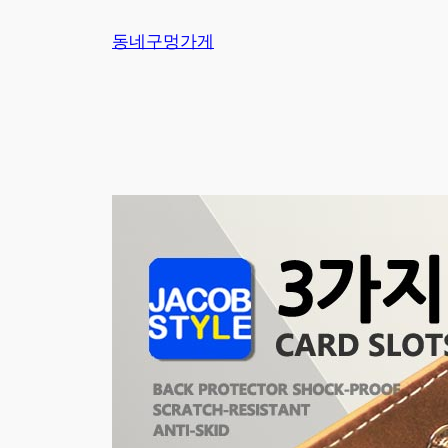
Skip
동네구멍가게
to
content