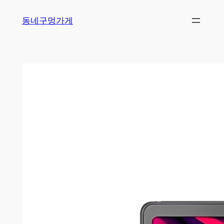
Skip
동네구멍가게
to
content