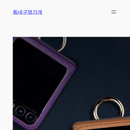
Skip
동네구멍가게
to
content