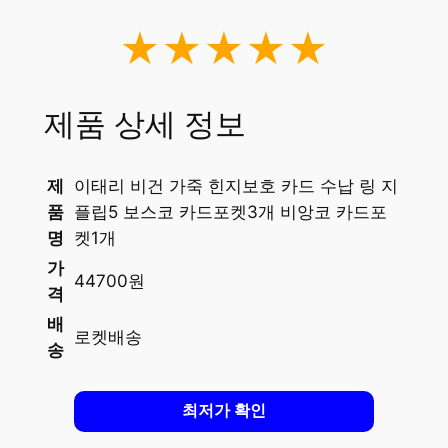
★★★★★
제품 상세 정보
제
이태리 비건 가죽 힌지보호 카드 수납 링 지
품
플립5 보스코 카드포켓3개 비앙코 카드포
명
켓1개
가
44700원
격
배
로켓배송
송
최저가 확인