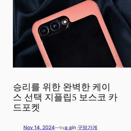
승리를 위한 완벽한 케이
스 선택 지플립5 보스코 카
드포켓
Nov 14, 2024
—
a a
in
구멍가게
by