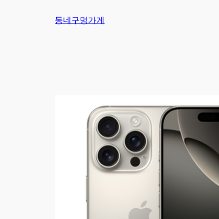
Skip
동네구멍가게
to
content