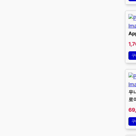
Ap
1,
구
우니
로
69
구