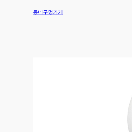
Skip
동네구멍가게
to
content