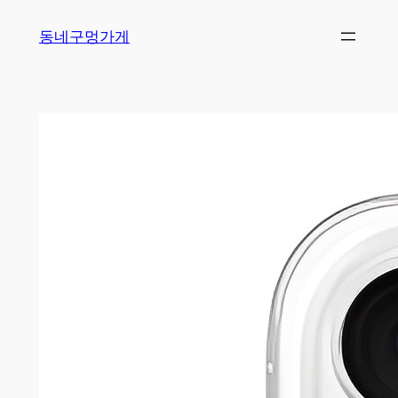
Skip
동네구멍가게
to
content